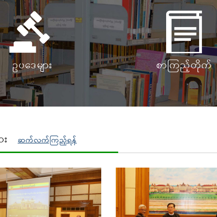
ဥပဒေများ
စာကြည့်တိုက်
ျား
(active tab)
ဆက်လက်ကြည့်ရန်