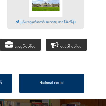
မြန်မာလွှတ်တော် မဟာဗျူဟာစီမံကိန်း
အလုပ်ခေါ်စာ
တင်ဒါ ခေါ်စာ
များ
များ
်
National Portal