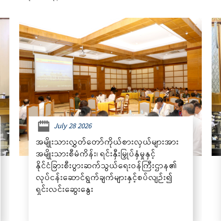
July 28 2026
အမျိုးသားလွှတ်တော်ကိုယ်စားလှယ်များအား
အမျိုးသားစီမံကိန်း၊ ရင်းနှီးမြှုပ်နှံမှုနှင့်
နိုင်ငံခြားစီးပွားဆက်သွယ်ရေးဝန်ကြီးဌာန၏
လုပ်ငန်းဆောင်ရွက်ချက်များနှင့်စပ်လျဉ်း၍
ရှင်းလင်းဆွေးနွေး