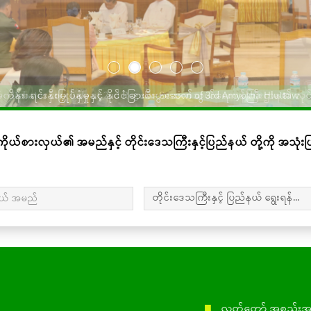
း၊ ရင်းနှီးမြှုပ်နှံမှုနှင့် နိုင်ငံခြားစီးပွားဆက်သွယ်ရေးဝန်ကြီးဌာန၏ လ
ိုယ်စားလှယ်၏ အမည်နှင့် တိုင်းဒေသကြီးနှင့်ပြည်နယ် တို့ကို အသု
ယ် အမည်
တိုင်းဒေသကြီးနှင့် ပြည်နယ် ရွေးရန်...
■
လွှတ်တော် အစည်းအ