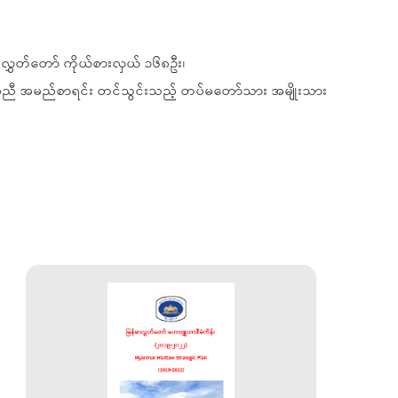
းလွှတ်တော် ကိုယ်စားလှယ် ၁၆၈ဦး၊
့်အညီ အမည်စာရင်း တင်သွင်းသည့် တပ်မတော်သား အမျိုးသား