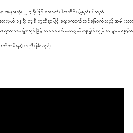
 အများဆုံး ၂၂၄ ဦးဖြင့် အောက်ပါအတိုင်း ဖွဲ့စည်းပါသည် -
စားလှယ် ၁၂ ဦး ကျစီ တူညီစွာဖြင့် ရွေးကောက်တင်မြှောက်သည့် အမျိုးသာ
ယ်စားလှယ် လေးဦးကျစီဖြင့် တပ်မတော်ကာကွယ်ရေးဦးစီးချုပ် က ဥပဒေနှင
က်တမ်းနှင့် အညီဖြစ်သည်။