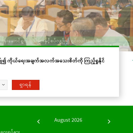
ုပ်ငန်းဆောင်ရွက်ချက်များနှင့်စပ်လျဉ်း၍ ရှင်းလင်းဆွေးနွေး
ံးပြု၍ ကိုယ်ရေးအချက်အလက်အသေးစိတ်ကို ကြည့်ရှုနိုင်
ရှာရန်
August 2026
Prev
Next
ဝေးရပ်နား