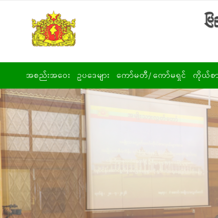
Skip to main content
အစည်းအဝေး
ဥပဒေများ
ကော်မတီ/ ကော်မရှင်
ကိုယ်စ
ပုံမှန်အစည်းအဝေး
အမျိုးသားလွှတ်တော်
ကော်မတီများ
ဥ
ဥပဒေ/ နည်းဥပဒေ
အထူးအစည်းအဝေး
ကော်မရှင်/ အဖွဲ့
ပြဋ္ဌာန်းပြီး ဥပဒေများ
အရေးပေါ်
တ
အစည်းအဝေး
ဥပဒေကြမ်းများ
ပ