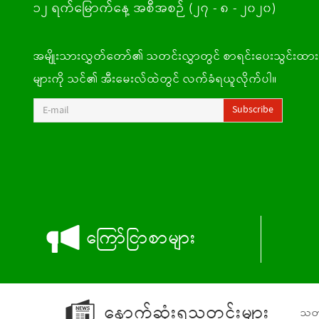
၁၂ ရက်မြောက်နေ့ အစီအစဉ် (၂၇ - ၈ - ၂၀၂၀)
အမျိုးသားလွှတ်တော်၏ သတင်းလွှာတွင် စာရင်းပေးသွင်းထားခ
များကို သင်၏ အီးမေးလ်ထဲတွင် လက်ခံရယူလိုက်ပါ။
E-mail
Subscribe
ည်းခြင်း
ကြော်ငြာစာများ
်ရန်
နောက်ဆုံးရသတင်းများ
သတင