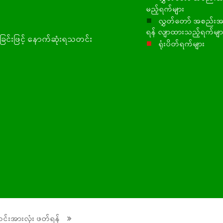
မည့်ရက်များ
■
လွှတ်တော် အစည်းအ
ရန် လျာထားသည့်ရက်မျာ
ြင်းဖြင့် နောက်ဆုံးရသတင်း
■
ရုံးပိတ်ရက်များ
်းအားလုံး ဖတ်ရန်