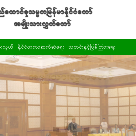
ားလှယ်
နိုင်ငံတကာဆက်ဆံရေး
သတင်းနှင့်ပြန်ကြားရေး
က္ကဋ္ဌ/ ဒုဥက္ကဋ္ဌများ
ချစ်ကြည်ရေးအသင်း
မိန့်ခွန်းများ
တပ်မတော်သား
ပြည်ပခရီးစဉ်များ
ဓာတ်ပုံများ
ိုင်းဒေသကြီးနှင့်
ဗီဒီယိုများ
ြည်နယ်