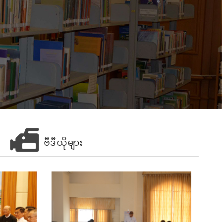
ဗီဒီယိုများ