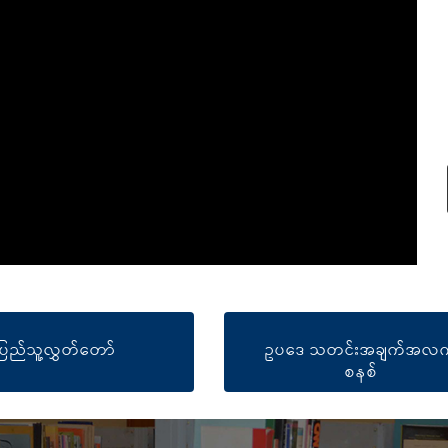
ပြည်သူ့လွှတ်တော်
ဥပဒေ သတင်းအချက်အလက
စနစ်