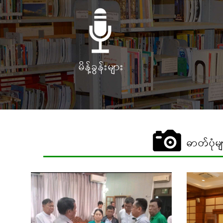
မိန့်ခွန်းများ
ဓာတ်ပုံမ