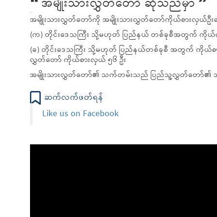
အမျိုးသားလွှတ်တော် ဆိုသည်မှာ
အမျိုးသားလွှတ်တော်ကို အမျိုးသားလွှတ်တော်ကိုယ်စားလှယ်ဦးရေ
(က) တိုင်းဒေသကြီး သို့မဟုတ် ပြည်နယ် တစ်ခုစီအတွက် ကိုယ်
(ခ) တိုင်းဒေသကြီး သို့မဟုတ် ပြည်နယ်တစ်ခုစီ အတွက် ကို
လွှတ်တော် ကိုယ်စားလှယ် ၅၆ ဦး
အမျိုးသားလွှတ်တော်၏ သက်တမ်းသည် ပြည်သူ့လွှတ်တော်၏ သ
ဆက်လက်ဖတ်ရန်
Like us on Facebook