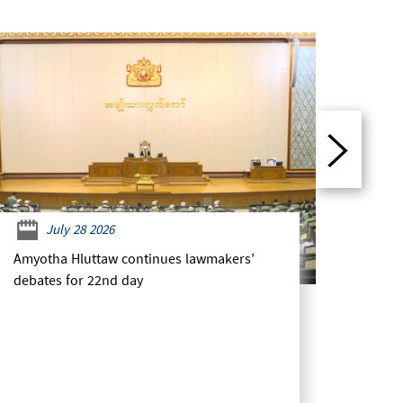
July 28 2026
J
Amyotha Hluttaw continues lawmakers’
Parlia
debates for 22nd day
Rule 