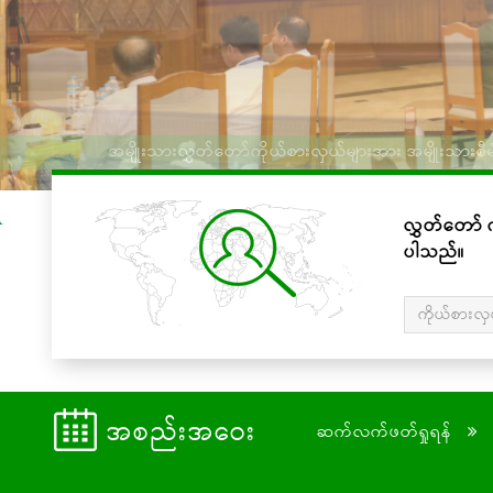
အမျိုးသားလွှတ်တော်ကိုယ်စားလှယ်များအား အမျိုးသားစီမံကိန်
လွှတ်တော် က
ပါသည်။
ကိုယ်စားလှ
အစည်းအဝေး
ဆက်လက်ဖတ်ရှုရန်